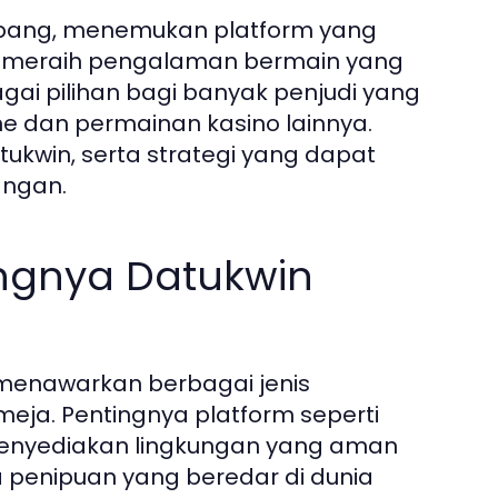
embang, menemukan platform yang
uk meraih pengalaman bermain yang
ai pilihan bagi banyak penjudi yang
ne dan permainan kasino lainnya.
tukwin, serta strategi yang dapat
angan.
ingnya Datukwin
 menawarkan berbagai jenis
meja. Pentingnya platform seperti
enyediakan lingkungan yang aman
penipuan yang beredar di dunia