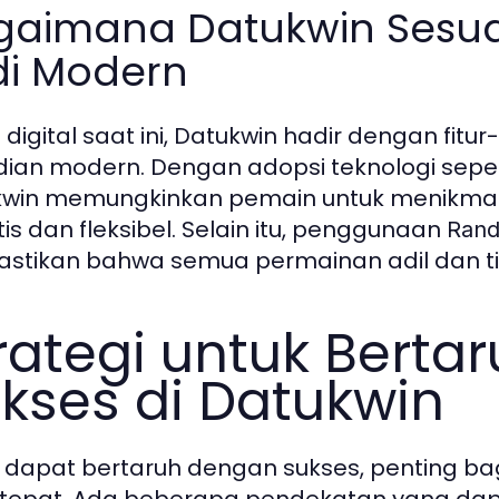
gaimana Datukwin Sesua
di Modern
a digital saat ini, Datukwin hadir dengan fitu
dian modern. Dengan adopsi teknologi sepe
kwin memungkinkan pemain untuk menikmat
stis dan fleksibel. Selain itu, penggunaan
Rand
tikan bahwa semua permainan adil dan tid
rategi untuk Berta
kses di Datukwin
 dapat bertaruh dengan sukses, penting ba
 tepat. Ada beberapa pendekatan yang d