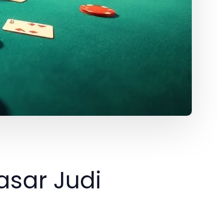
sar Judi