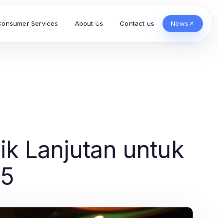
Consumer Services
About Us
Contact us
News
ik Lanjutan untuk
25