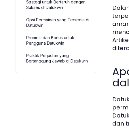
Strategi untuk Bertaruh dengan
Dalam
Sukses di Datukwin
terpe
Opsi Permainan yang Tersedia di
aman
Datukwin
menca
Promosi dan Bonus untuk
Artik
Pengguna Datukwin
diter
Praktik Perjudian yang
Bertanggung Jawab di Datukwin
Ap
da
Datuk
perma
Datu
dan t