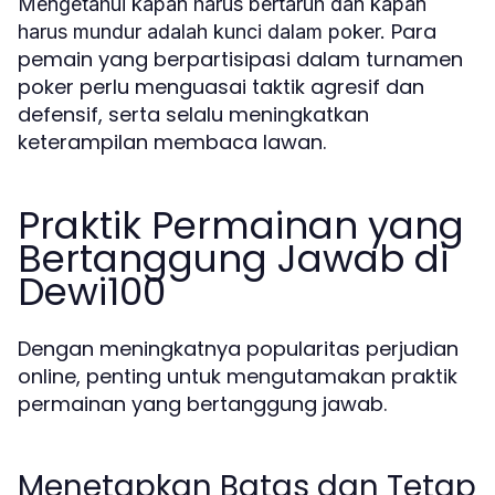
Mengetahui kapan harus bertaruh dan kapan
Para
harus mundur adalah kunci dalam poker.
pemain yang berpartisipasi dalam turnamen
poker perlu menguasai taktik agresif dan
defensif, serta selalu meningkatkan
keterampilan membaca lawan.
Praktik Permainan yang
Bertanggung Jawab di
Dewi100
Dengan meningkatnya popularitas perjudian
online, penting untuk mengutamakan praktik
permainan yang bertanggung jawab.
Menetapkan Batas dan Tetap