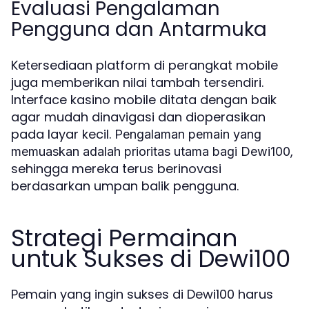
Evaluasi Pengalaman
Pengguna dan Antarmuka
Ketersediaan platform di perangkat mobile
juga memberikan nilai tambah tersendiri.
Interface kasino mobile ditata dengan baik
agar mudah dinavigasi dan dioperasikan
pada layar kecil.
Pengalaman pemain yang
,
memuaskan adalah prioritas utama bagi Dewi100
sehingga mereka terus berinovasi
berdasarkan umpan balik pengguna.
Strategi Permainan
untuk Sukses di Dewi100
Pemain yang ingin sukses di Dewi100 harus