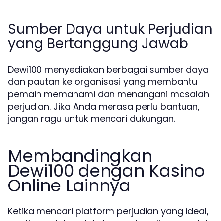
Sumber Daya untuk Perjudian
yang Bertanggung Jawab
Dewi100 menyediakan berbagai sumber daya
dan pautan ke organisasi yang membantu
pemain memahami dan menangani masalah
perjudian. Jika Anda merasa perlu bantuan,
jangan ragu untuk mencari dukungan.
Membandingkan
Dewi100 dengan Kasino
Online Lainnya
Ketika mencari platform perjudian yang ideal,