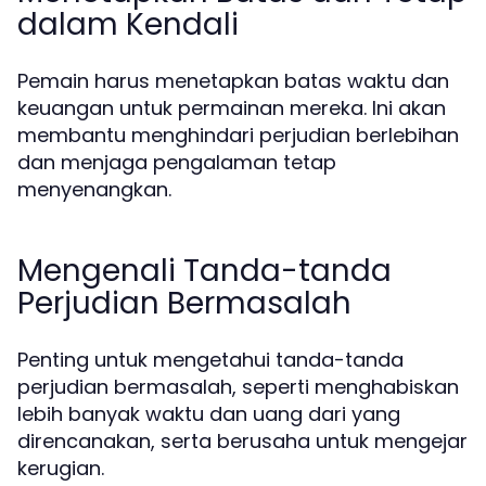
dalam Kendali
Pemain harus menetapkan batas waktu dan
keuangan untuk permainan mereka. Ini akan
membantu menghindari perjudian berlebihan
dan menjaga pengalaman tetap
menyenangkan.
Mengenali Tanda-tanda
Perjudian Bermasalah
Penting untuk mengetahui tanda-tanda
perjudian bermasalah, seperti menghabiskan
lebih banyak waktu dan uang dari yang
direncanakan, serta berusaha untuk mengejar
kerugian.